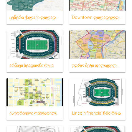
ცენტრი ქალაქი ფილადელფია საფოსტო კოდი რუკა
Downtown ფილადელფია რუკა
არწივი სტადიონი რუკა
უფრო მეტი ფილადელფია ფართი რუკა
ისტორიული ფილადელფია რუკა
Lincoln financial field რუკა