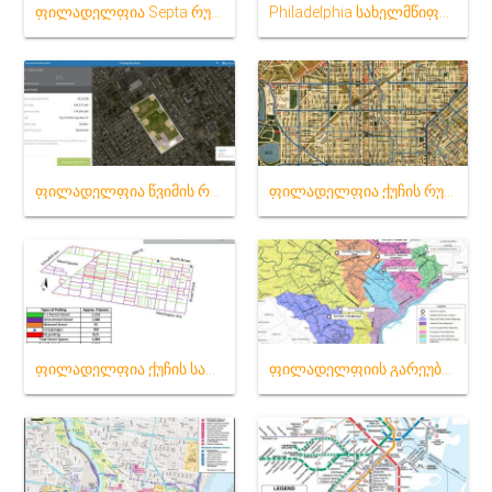
ფილადელფია Septa რუკა
Philadelphia სახელმწიფო რუკა
ფილადელფია წვიმის რუკა
ფილადელფია ქუჩის რუკა
ფილადელფია ქუჩის სადგომი რუკა
ფილადელფიის გარეუბანში რუკა