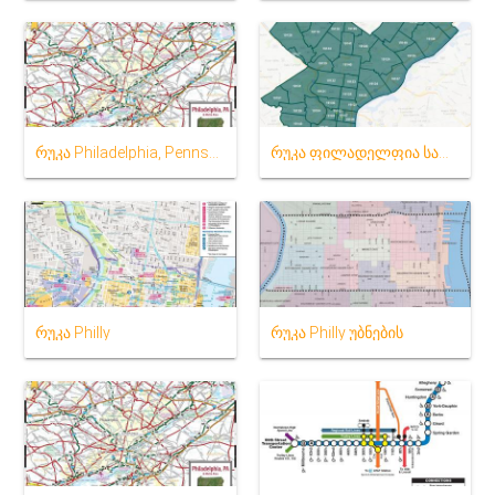
რუკა Philadelphia, Pennsylvania
რუკა ფილადელფია საფოსტო კოდები
რუკა Philly
რუკა Philly უბნების