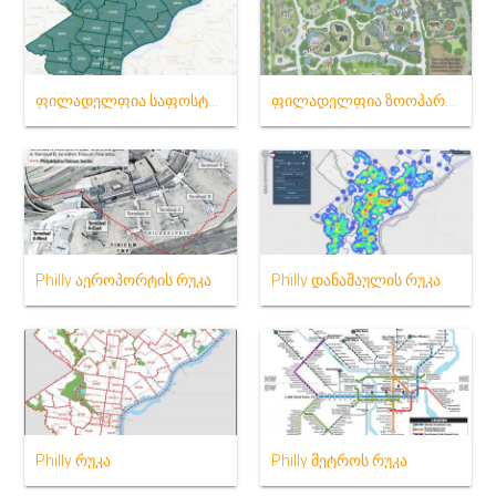
ფილადელფია საფოსტო კოდი რუკა უბნების
ფილადელფია ზოოპარკში რუკა
Philly აეროპორტის რუკა
Philly დანაშაულის რუკა
Philly რუკა
Philly მეტროს რუკა