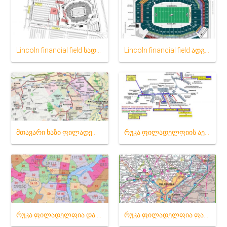
Lincoln financial field სადგომი რუკა
Lincoln financial field ადგილს რუკა
მთავარი ხაზი ფილადელფია რუკა
რუკა ფილადელფიის აეროპორტში
რუკა ფილადელფია და მის მიმდებარე ტერიტორიებზე,
რუკა ფილადელფია ფართი