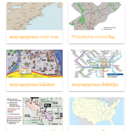
ფილადელფია radar map
Philadelphia school წყალშემკრები რუკა
ფილადელფია სანახაობა რუკა
ფილადელფია მიწისქვეშა რუკა