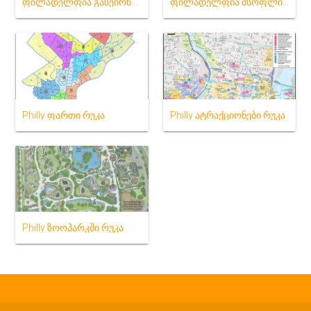
ფილადელფია გასეირნება რუკა
ფილადელფია მსოფლიო რუკა
Philly ფართი რუკა
Philly ატრაქციონები რუკა
Philly ზოოპარკში რუკა