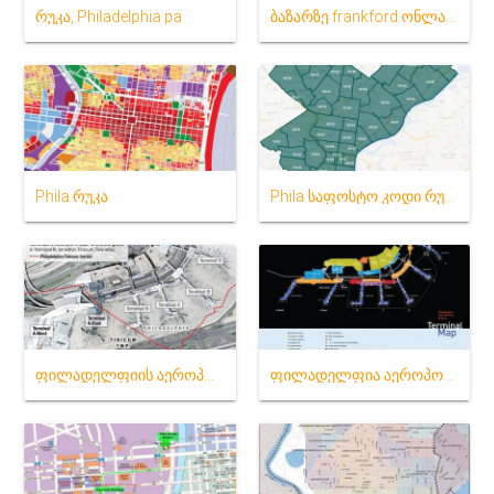
რუკა, Philadelphia pa
ბაზარზე frankford ონლაინ რუკა
Phila რუკა
Phila საფოსტო კოდი რუკა
ფილადელფიის აეროპორტში კარიბჭე რუკა
ფილადელფია აეროპორტის ავტოსადგომი რუკა