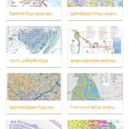
მეტროს რუკა ფილადელფია
ტურისტული რუკა ფილადელფია
Upenn კამპუსში რუკა
დიდი ავტობუსი ფილადელფია რუკა
ველოსიპედით რუკა ფილადელფია
Fairmount პარკი ფილადელფია რუკა