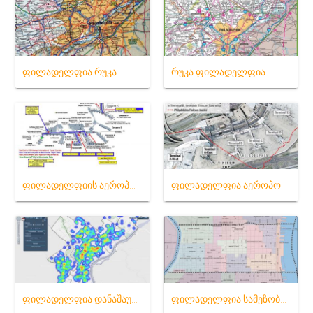
ფილადელფია რუკა
რუკა ფილადელფია
ფილადელფიის აეროპორტში რუკა
ფილადელფია აეროპორტის ტერმინალის რუკა
ფილადელფია დანაშაულის რუკა
ფილადელფია სამეზობლოში რუკა