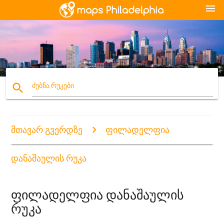
menu
search
ძებნა რუკები
მთავარ გვერდზე
ფილადელფია
დანაშაულის რუკა
ფილადელფია დანაშაულის
რუკა